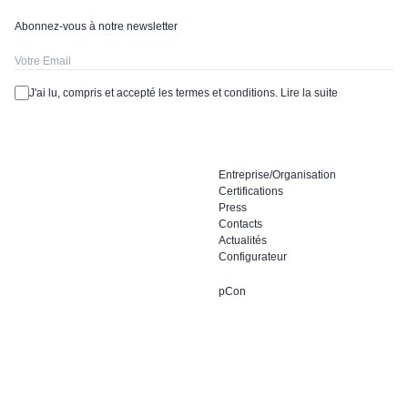
Abonnez-vous à notre newsletter
J'ai lu, compris et accepté les termes et conditions.
Lire la suite
Entreprise/Organisation
Certifications
Press
Contacts
Actualités
Configurateur
pCon
Dieffebi SpA
Facebook
via Palù 36
Instagram
31020 San Vendemiano
LinkedIn
Treviso, Italia
YouTube