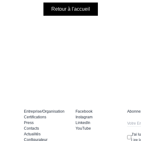
Retour à l'accueil
Entreprise/Organisation
Facebook
Abonnez
Certifications
Instagram
Press
LinkedIn
Contacts
YouTube
Actualités
J'ai 
Configurateur
Lire l