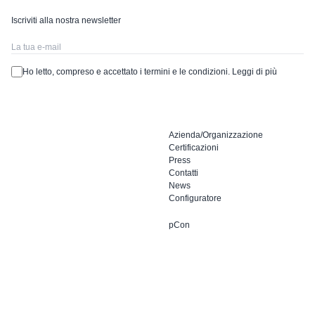
Iscriviti alla nostra newsletter
Ho letto, compreso e accettato i termini e le condizioni.
Leggi di più
Azienda/Organizzazione
Certificazioni
Press
Contatti
News
Configuratore
pCon
Dieffebi SpA
Facebook
via Palù 36
Instagram
31020 San Vendemiano
LinkedIn
Treviso, Italia
YouTube