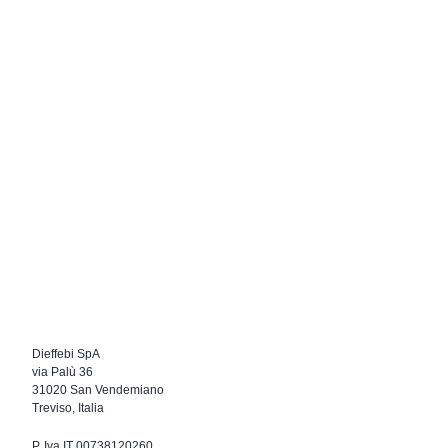
Dieffebi SpA
via Palù 36
31020 San Vendemiano
Treviso, Italia
P. Iva IT 00738120260