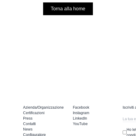
Torna alla home
Azienda/Organizzazione
Facebook
Iscriviti
Certificazioni
Instagram
Press
LinkedIn
Contatti
YouTube
News
Ho let
Configuratore
condi