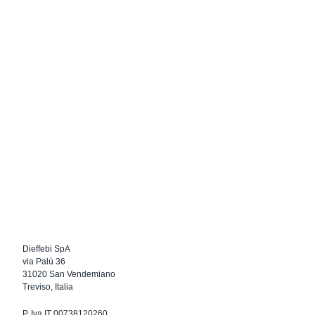
Dieffebi SpA
via Palù 36
31020 San Vendemiano
Treviso, Italia
P. Iva IT 00738120260