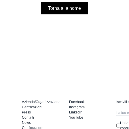
Torna alla home
Azienda/Organizzazione
Facebook
Iscriviti
Certificazioni
Instagram
Press
LinkedIn
Contatti
YouTube
News
Ho let
Configuratore
condi